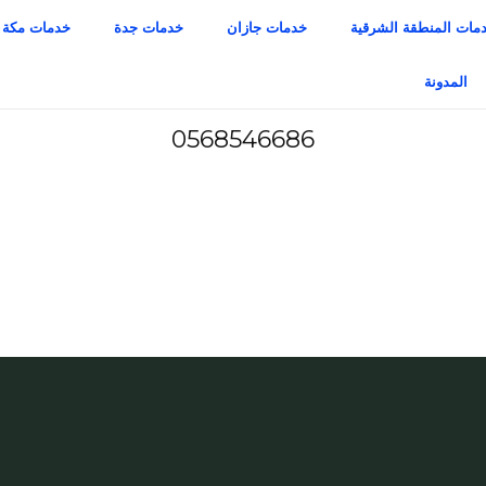
مات المنطقة الشرقية
خدمات جازان
خدمات جدة
خدمات مكة
المدونة
0568546686