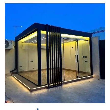
غرف
زجاجية
القصيم
بأقل
تكلفة
|
تنسيق
حدائق
السعودية