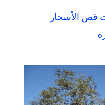
 قص الأشجار
رة