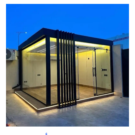
غرف
زجاجية
القصيم
بأقل
تكلفة
|
تنسيق
حدائق
السعودية