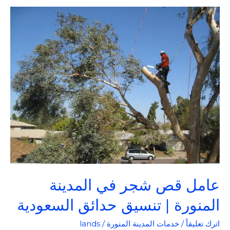
عامل
قص
شجر
في
المدينة
المنورة
|
تنسيق
حدائق
السعودية
عامل قص شجر في المدينة
المنورة | تنسيق حدائق السعودية
اترك تعليقاً
/
خدمات المدينة المنورة
/
lands