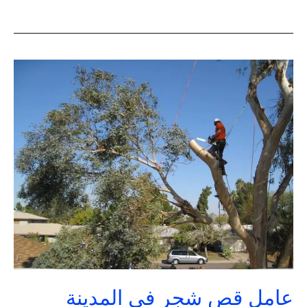
عامل
قص
شجر
في
المدينة
المنورة
|
تنسيق
حدائق
السعودية
عامل قص شجر في المدينة