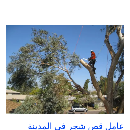
عامل
قص
شجر
في
المدينة
المنورة
|
تنسيق
حدائق
السعودية
عامل قص شجر في المدينة