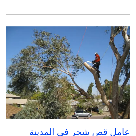
عامل
قص
شجر
في
المدينة
المنورة
|
تنسيق
حدائق
السعودية
عامل قص شجر في المدينة