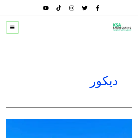
خطي
لى
لمحتوى
ديكور
غرفة
زجاجية