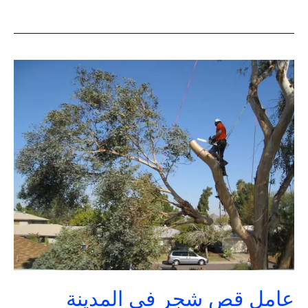
عامل
قص
شجر
في
المدينة
المنورة
|
تنسيق
حدائق
السعودية
عامل قص شجر في المدينة