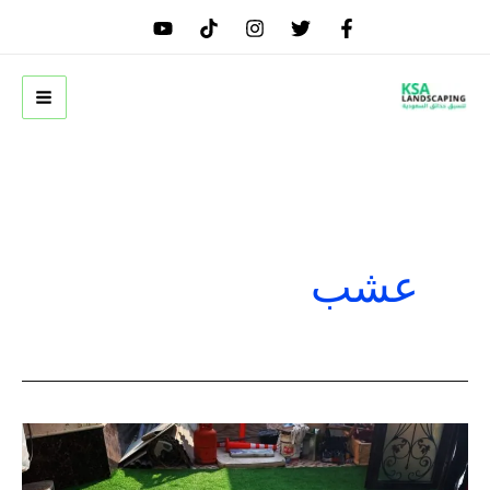
خطي
لى
لمحتوى
عشب
فرش
العشب