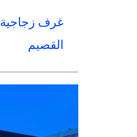
غرف زجاجية 
القصيم
غرف
زجاجية
القصيم
بأقل
تكلفة
|