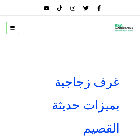
خطي
لى
لمحتوى
غرف زجاجية
بميزات حديثة
القصيم