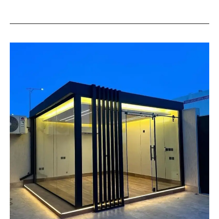
غرف
زجاجية
القصيم
بأقل
تكلفة
|
تنسيق
حدائق
السعودية