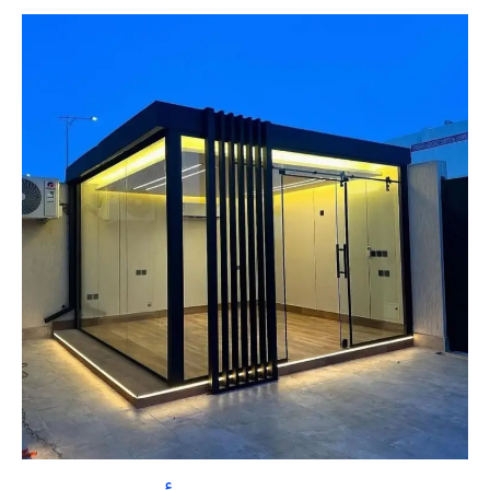
غرف
زجاجية
القصيم
بأقل
تكلفة
|
تنسيق
حدائق
السعودية