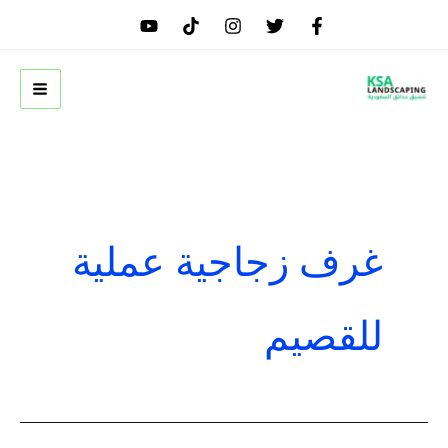
خطي
لى
لمحتوى
غرف زجاجية عملية
للقصيم