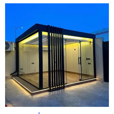
غرف
زجاجية
القصيم
بأقل
تكلفة
|
تنسيق
حدائق
السعودية