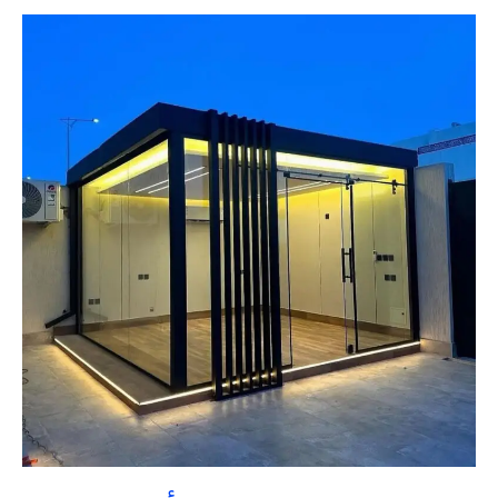
غرف
زجاجية
القصيم
بأقل
تكلفة
|
تنسيق
حدائق
السعودية