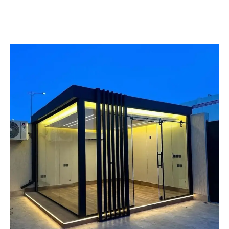
غرف
زجاجية
القصيم
بأقل
تكلفة
|
تنسيق
حدائق
السعودية