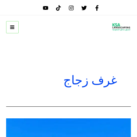
خطي
لى
لمحتوى
غرف زجاج
غرفة
زجاجية