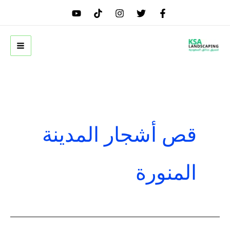
خطي
لى
لمحتوى
قص أشجار المدينة
المنورة