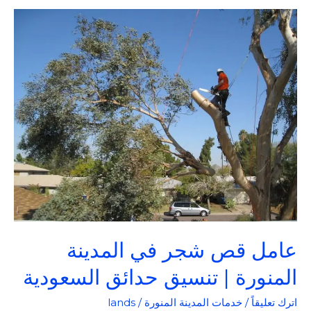
عامل
قص
شجر
في
المدينة
المنورة
|
تنسيق
حدائق
السعودية
عامل قص شجر في المدينة
المنورة | تنسيق حدائق السعودية
اترك تعليقاً
/
خدمات المدينة المنورة
/
lands