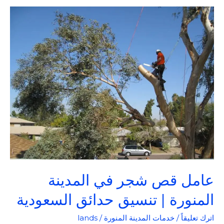
عامل
قص
شجر
في
المدينة
المنورة
|
تنسيق
حدائق
السعودية
عامل قص شجر في المدينة
المنورة | تنسيق حدائق السعودية
اترك تعليقاً
/
خدمات المدينة المنورة
/
lands