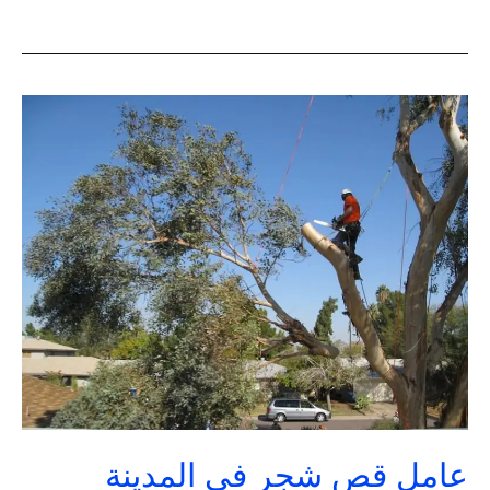
عامل
قص
شجر
في
المدينة
المنورة
|
تنسيق
حدائق
السعودية
عامل قص شجر في المدينة