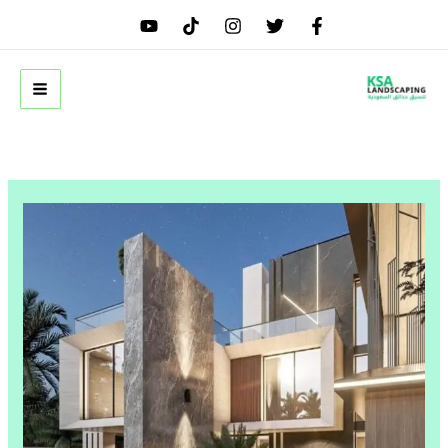
خطي
لى
لمحتوى