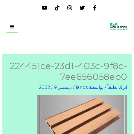
خطي
لى
لمحتوى
224451ce-23d1-403c-9f8c-
7ee656058eb0
اترك تعليقاً
/ بواسطة
lands
/
ديسمبر 19, 2022