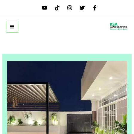
خطي
لى
لمحتوى