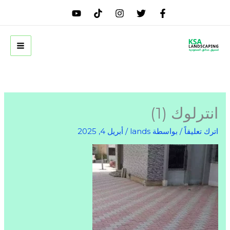
خطي
لى
لمحتوى
انترلوك (1)
اترك تعليقاً
/ بواسطة
lands
/
أبريل 4, 2025