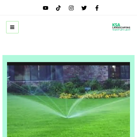
خطي
لى
لمحتوى