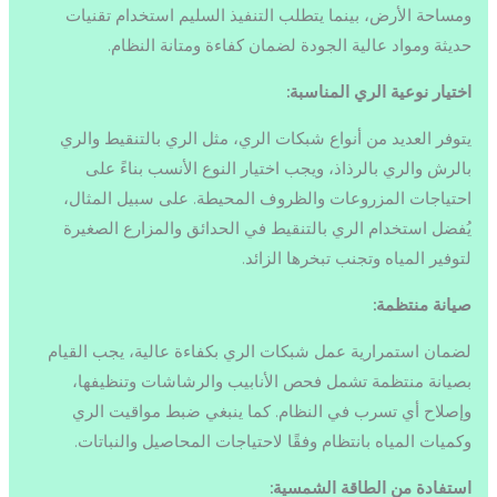
ومساحة الأرض، بينما يتطلب التنفيذ السليم استخدام تقنيات
حديثة ومواد عالية الجودة لضمان كفاءة ومتانة النظام.
اختيار نوعية الري المناسبة:
يتوفر العديد من أنواع شبكات الري، مثل الري بالتنقيط والري
بالرش والري بالرذاذ، ويجب اختيار النوع الأنسب بناءً على
احتياجات المزروعات والظروف المحيطة. على سبيل المثال،
يُفضل استخدام الري بالتنقيط في الحدائق والمزارع الصغيرة
لتوفير المياه وتجنب تبخرها الزائد.
صيانة منتظمة:
لضمان استمرارية عمل شبكات الري بكفاءة عالية، يجب القيام
بصيانة منتظمة تشمل فحص الأنابيب والرشاشات وتنظيفها،
وإصلاح أي تسرب في النظام. كما ينبغي ضبط مواقيت الري
وكميات المياه بانتظام وفقًا لاحتياجات المحاصيل والنباتات.
استفادة من الطاقة الشمسية: