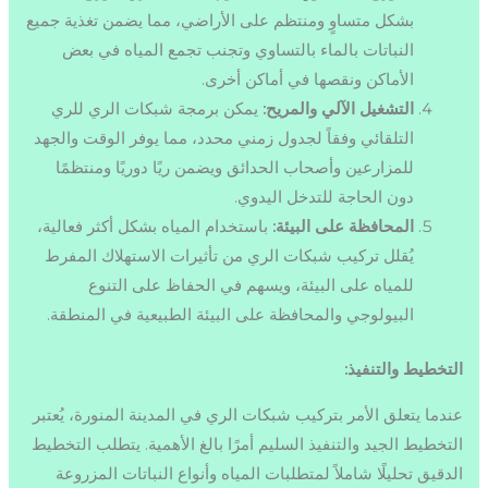
بشكل متساوٍ ومنتظم على الأراضي، مما يضمن تغذية جميع
النباتات بالماء بالتساوي وتجنب تجمع المياه في بعض
الأماكن ونقصها في أماكن أخرى.
التشغيل الآلي والمريح:
يمكن برمجة شبكات الري للري
التلقائي وفقاً لجدول زمني محدد، مما يوفر الوقت والجهد
للمزارعين وأصحاب الحدائق ويضمن ريًا دوريًا ومنتظمًا
دون الحاجة للتدخل اليدوي.
المحافظة على البيئة:
باستخدام المياه بشكل أكثر فعالية،
يُقلل تركيب شبكات الري من تأثيرات الاستهلاك المفرط
للمياه على البيئة، ويسهم في الحفاظ على التنوع
البيولوجي والمحافظة على البيئة الطبيعية في المنطقة.
التخطيط والتنفيذ:
عندما يتعلق الأمر بتركيب شبكات الري في المدينة المنورة، يُعتبر
التخطيط الجيد والتنفيذ السليم أمرًا بالغ الأهمية. يتطلب التخطيط
الدقيق تحليلًا شاملاً لمتطلبات المياه وأنواع النباتات المزروعة