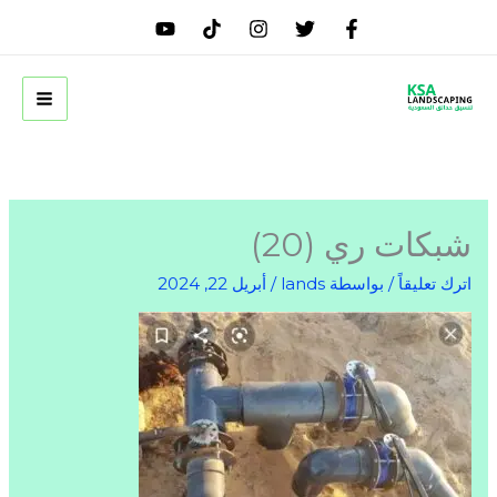
خطي
لى
لمحتوى
شبكات ري (20)
اترك تعليقاً
/ بواسطة
lands
/
أبريل 22, 2024