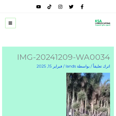
خطي
لى
لمحتوى
IMG-20241209-WA0034
اترك تعليقاً
/ بواسطة
lands
/
فبراير 15, 2025