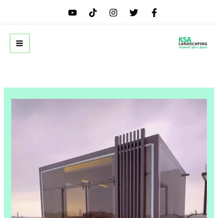
خطي
لى
لمحتوى