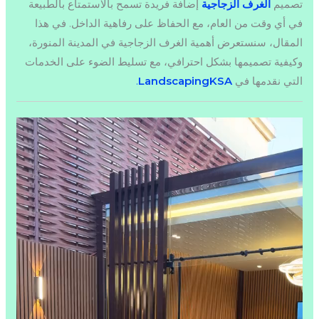
تصميم
الغرف الزجاجية
إضافة فريدة تسمح بالاستمتاع بالطبيعة
في أي وقت من العام، مع الحفاظ على رفاهية الداخل. في هذا
المقال، سنستعرض أهمية الغرف الزجاجية في المدينة المنورة،
وكيفية تصميمها بشكل احترافي، مع تسليط الضوء على الخدمات
التي نقدمها في
LandscapingKSA
.
مشغل
الفيديو