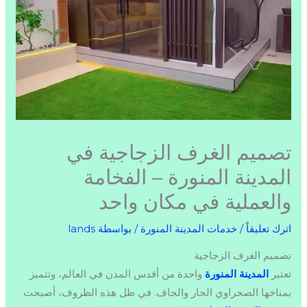
تصميم الغرف الزجاجية في
المدينة المنورة – الفخامة
والعملية في مكان واحد
اترك تعليقاً
/
خدمات المدينة المنورة
/ بواسطة
lands
تصميم الغرف الزجاجية
تعتبر
المدينة المنورة
واحدة من أقدس المدن في العالم، وتتميز
بمناخها الصحراوي الحار والجاف. في ظل هذه الظروف، أصبحت