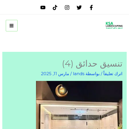
خطي
لى
لمحتوى
تنسيق حدائق (4)
اترك تعليقاً
/ بواسطة
lands
/
مارس 11, 2025