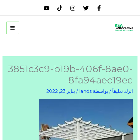
خطي
لى
لمحتوى
3851c3c9-b19b-406f-8ae0-
8fa94aec19ec
اترك تعليقاً
/ بواسطة
lands
/
يناير 23, 2022