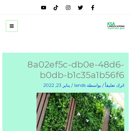
خطي
لى
لمحتوى
8a02ef5c-db0e-48d6-
b0db-b1c35a1b56f6
اترك تعليقاً
/ بواسطة
lands
/
يناير 23, 2022