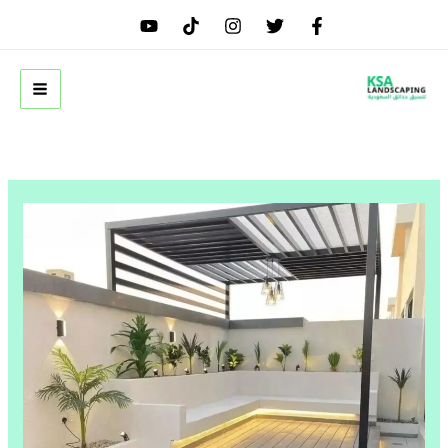
خطي
لى
لمحتوى