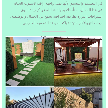
في التصميم والتنسيق لأنها تمثل واجهة راقية لأسلوب الحياة.
في هذا المقال، سنأخذك بجولة شاملة عن كيفية تنسيق
استراحات البرزه بطريقة احترافية تجمع بين الجمال والوظيفية،
مع نصائح وأفكار حديثة تواكب موضة التصميم الخارجي.