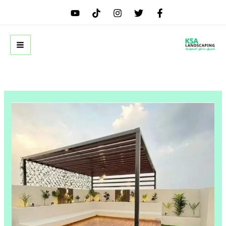
خطي
لى
لمحتوى