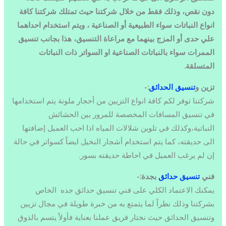
دون نقص، وذلك فقط من خلال شركتنا حيث تمتلك شركتنا كافة
انواع النباتات سواء الطبيعية أو الصناعية ، ويتم استخدام احداهما
علي حدى أو المزج بينهما مع مراعاة التنسيق، هذا بجانب تنسيق
الممرات سواء بالنباتات الصناعية او السواتر ذات النباتات
المتسلقة.
تزين و
تنسيق الحدائق
:-
شركتنا توفر لكم كافة انواع التزيين من أحجار ملونة يتم استخدامها
في تنسيق المسافات المخصصة للمرور بين الحشائش
النباتية،وكذلك في تلوين شلالات المياه اذا احب العميل إضافتها
الى حديقته، كما يتم استخدام أشجار النخيل ايضاً كسواتر في حالة
إن لم يرغب العميل في احاطة حديقته بسور.
فني
تنسيق حدائق
بجدة:-
يمكنك الاعتماد الكلي على فني تنسيق حدائق جده الخاص
بشركتنا وذلك نظراً لما يتمتع به من خبرة طويلة في مجال تزيين
وتنسيق الحدائق حيث نختار فريق عملنا بعناية فأولاً يتسم بالذوق