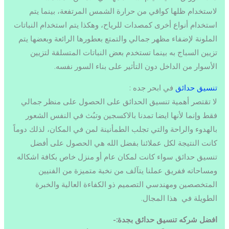
لاستخدام ظلها كواقي من حرارة الشمس المرتفعة، بينما يتم
استخدام أنواع أخرى كمصدات للرياح، وهكذا يتم استخدام النباتات
الملونة لإضفاء مظهر جمالي والتمتع بعطورها الرائعة وبعضها يتم
تزيين السباج به بينما تستخدم بعض النباتات المتسلقة لتزيين
الأسوار من الداخل دون التأثير على بناء السور نفسه.
تنسيق حدائق
في ابحر جده :
لا تقتصر أهمية تنسيق الحدائق على الحصول على منظر جمالي
فقط وإنما لأنها ايضا تمدنا بالاكسجين وتبُث في النفس الشعور
بالهدوء والراحة والتي تجلب الطمأنينة لمن في المكان، لذلك دوماً
كانت النتيجة لكل عملائنا بفضل الله هي الحصول على أفضل
تنسيق حدائق سواء كانت لمكان عام أو منزل خاص بكافة اشكاله
ومساحاته ففريق عملنا يتآلف من نخبة متميزة من الفنيين
المتخصصين ومهندسي التصميم ذو الكفاءة العالية والخبرة
الطويلة في هذا المجال.
افضل شركه تنسيق حدائق بجدة:-