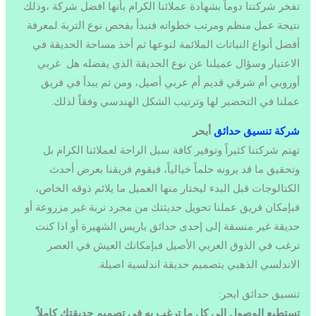
تفخر شركتنا دوماً بشهادة عملائنا الكرام بأنها افضل شركة ،وذلك
نتيجة عمل منظم ومرتب خطواته فتبدأ بفحص نوع التربة لمعرفة
أفضل أنواع النباتات الملائمة لنوعها ثم أخذ مساحة الحديقة في
الاعتبار وسؤال عميلنا عن نوع الحديقة الذي يفضله هل غربي
أوروبي أم شرقي قديم أم عربي أصيل، ومن ثم يبدأ في فريق
عملنا في التحضير لها وترتيب الشكل الهندسي وفقاً لذلك.
شركة تنسيق حدائق
أبحر
تهتم شركتنا كثيراً وتوفير كافة سبل الراحة لعملائنا الكرام بل
وتحقيق ما قد يرونه حلماً خيالياً، فيقوم فريقنا بعرض أحدث
الكتالوجات قبل البدء ليختار منها العميل ما يلائم ذوقه الخاص،
فبإمكان فريق عملنا تحويل حديثتك من مجرد تربة غير مزروعة أو
حديقة غير منسقة إلى إحدى حدائق باريس الشهيرة أو اذا كنت
ترغب في الذوق العربي الأصيل فبإمكانك العيش في العصر
الاندلسي الذهبي بتصميم حديقة اندلسية اصيلة.
تنسيق حدائق ابحر:
تستطيع الوصول الى كل ما ترغب به في تصميم حديقتك كاملاً