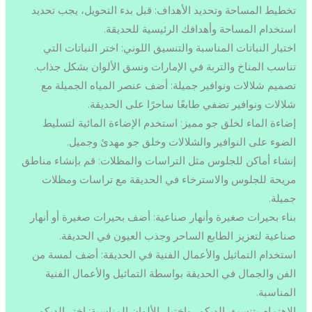
تخطيط المساحة وتحديد الأهداف: قبل بدء التحويل، يجب تحديد
استخدام المساحة وأهدافك الرئيسية للحديقة.
اختيار النباتات المناسبة والتنسيق اللوني: اختر النباتات التي
تناسب المناخ والتربة في الإمارات ونسق الألوان بشكل جذاب.
تصميم شلالات ونوافير جميلة: أضف عنصر المياه الجميلة مع
شلالات ونوافير تضفي طابعًا ساحرًا على الحديقة.
إضاءة الماء لخلق جو مميز: استخدم الإضاءة المائية لتسليط
الضوء على النوافير والشلالات وخلق جو مهدئ وجميل.
إنشاء أماكن للجلوس مثل التراسات والمظلات: قم بإنشاء مناطق
مريحة للجلوس والاسترخاء في الحديقة مع تراسات ومظلات
جميلة.
بناء بحيرات صغيرة وأنهار صناعية: أضف بحيرات صغيرة أو أنهار
صناعية لتعزيز الطابع الساحر وجذب العيون في الحديقة.
استخدام التماثيل والأعمال الفنية في الحديقة: أضف لمسة من
الفن والجمال في الحديقة بواسطة التماثيل والأعمال الفنية
المناسبة.
الاهتمام بتنسيق الديكور واختيار الألوان المناسبة: اختر الديكور