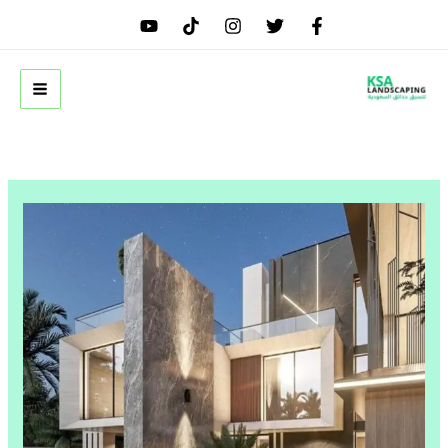
خطي
لى
لمحتوى