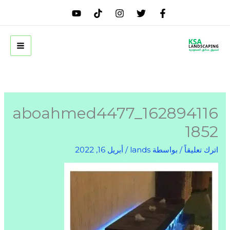
خطي
لى
لمحتوى
aboahmed4477_162894116
1852
اترك تعليقاً
/ بواسطة
lands
/
أبريل 16, 2022