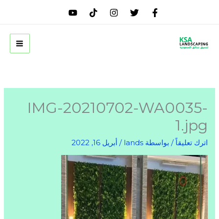
خطي
لى
لمحتوى
IMG-20210702-WA0035-
1.jpg
اترك تعليقاً
/ بواسطة
lands
/
أبريل 16, 2022