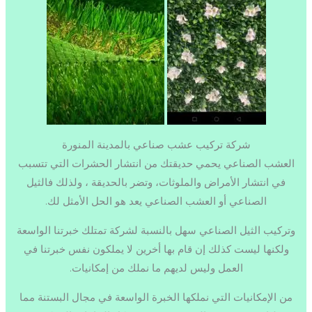
شركة تركيب عشب صناعي بالمدينة المنورة
العشب الصناعي يحمي حديقتك من انتشار الحشرات التي تتسبب
في انتشار الأمراض والملوثات، وتضر بالحديقة ، ولذلك فالثيل
الصناعي أو العشب الصناعي يعد هو الحل الأمثل لك.
وتركيب الثيل الصناعي سهل بالنسبة لشركة تمتلك خبرتنا الواسعة
ولكنها ليست كذلك إن قام بها أخرين لا يملكون نفس خبرتنا في
العمل وليس لديهم ما نملك من إمكانيات.
من الإمكانيات التي نملكها الخبرة الواسعة في مجال البستنة مما