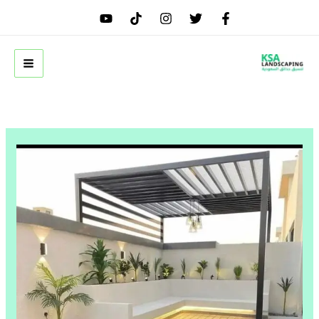
خطي
لى
لمحتوى