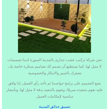
نحن شركة تركيب عشب جدارى بالمدينة المنورة لدينا تصميمات
لا مثيل لها، كما نستطيع أن نصمم لك تصاميم مبتكرة خاصة بك،
تشعرك بالتميز والابتكار والخصوصية.
نضع التصميم على برامج حواسبنا ثم نأخذ رأي العميل، إذا وافق
عليه نقوم بتنفيذه سريعًا، ونقوم بالتنفيذ بدقة لا مثيل لها، وبأسعار
مناسبة لإمكانيات العميل.
تنسيق حدائق المدينة