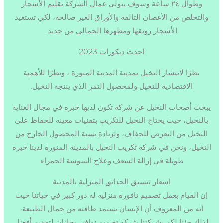
وطوال ٢٤ ساعة وسوف يتولى عمال الشركة تقليم الأشجار
والتخلص من الأغصان التالفة والأوراق الغير صالحة، لكي تستعيد
الأشجار رونقها ومظهرها الجمالي من جديد.
احدث ديكورات 2023
نظرًا لانتشار النخيل بمدينة المدينة المنورة ، ونظرًا للأهمية
الاقتصادية للنخيل ولمحصول التمر الذي ينتجه النخيل.
يبحث أصحاب النخيل عن شركة تكون لديها خبرة في مجال العناية
بالنخيل، حيث يحتاج النخيل للتكريب بتقنيات معينة للحفاظ على
النخيل من التعرض للجفاف، ولزيادة نسبة المحصول الخارج من
النخيل، ونحن في شركة تكريب النخيل بالمدينة المنورة لدينا خبرة
طويلة في إزالة السعف وعلاج السوسة الحمراء.
اسعار تنسيق الحدائق المنزلية بالمدينة
إن القيام بعمل تصميم نافورة منزلية له دور كبير في حياتنا حيث
أنه من المعروف أن الإنسان يستمد طاقته من جمال الطبيعة،
لذلك جئنا لكم بشركتنا شركة تصميم نوافير بجازان لتقديم أفضل