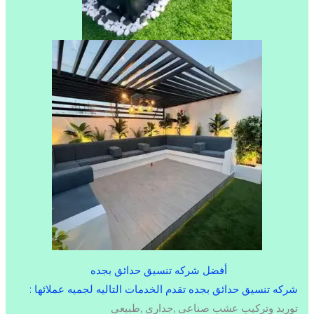
أفضل شركه تنسيق حدائق بجده
شركه تنسيق حدائق بجده تقدم الخدمات التاليه لجميه عملائها :
توريد وتركيب عشب صناعى ,جداري ,طبيعي