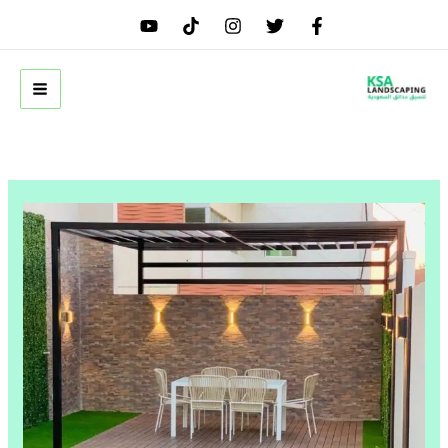
خطي
لى
لمحتوى