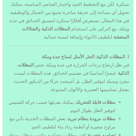
مبتكرة. لكن مع التخطيط الجيد واختيار العناصر المناسبة، يمكنك
تحويل أي مساحة إلى حديقة ساحرة تجمع بين الجمال والوظيفية.
في هذا المقال، نستعرض أفكارًا مبتكرة لتنسيق الحدائق في جدة
ومكة، مع التركيز على استخدام
المظلات الذكية
و
الشلالات
المنعشة
لتلطيف الأجواء وإضافة لمسة جمالية.
1. المظلات الذكية: الحل الأمثل لمناخ جدة ومكة
في ظل ارتفاع درجات الحرارة في جدة ومكة، تعتبر
المظلات
الذكية
عنصرًا أساسيًا في تصميم الحدائق. هذه المظلات ليست
مجرد وسيلة لتوفير الظل، بل أصبحت جزءًا من الديكور الحديث
بفضل تصاميمها العصرية والألوان المتنوعة.
مظلات قابلة للتحريك:
يمكنك تعديلها حسب حركة الشمس
لتوفير الظل طوال اليوم.
مظلات مزودة بنظام تبريد:
بعض المظلات الحديثة تأتي مع
مراوح صغيرة أو أنظمة رذاذ ماء لتلطيف الجو.
تصاميم عصرية:
اختر مظلات بتصاميم تناسب ذوقك، سواء