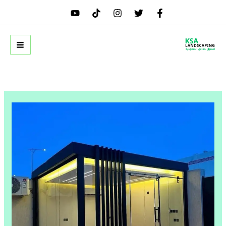
خطي
لى
لمحتوى