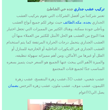
تركيب عشب جداري
جده حي الشاطئ
تعتبر شركتنا من أفضل الشركات التي تقوم بتركيب العشب
الجداري
بجده، مكه،الطائف
حيث نوفر لكم جميع أنواع العشب
وبأعلى جودة ممكنة، وهناك الكثير من المميزات التي تجعل اختيار
هذا النوع من العشب هو الحل الأمثل للكثير من العملاء منها أن
العشب الجداري يتحمل درجات الحرارة المرتفعة كما يتم استخدام
العشب الجداري في الديكورات الداخلية أو الخارجية للمنازل أو
الفلل أو غيرها من الأماكن، ومن أهم مميزاته سهولة تنظيفه،
والميزة الأهم التي يبحث عنها الجميع هو السعر حيث يتميز بسعره
المناسب جدًا لجميع فئات المجتمع
عشب شعبي، عشب 3D،عشب زهرة البنفسج، عشب زهرة
الليمون، عشب موف، عشب ملون، عشب زهره النرجس
بضمان
يصل الي10اعوام