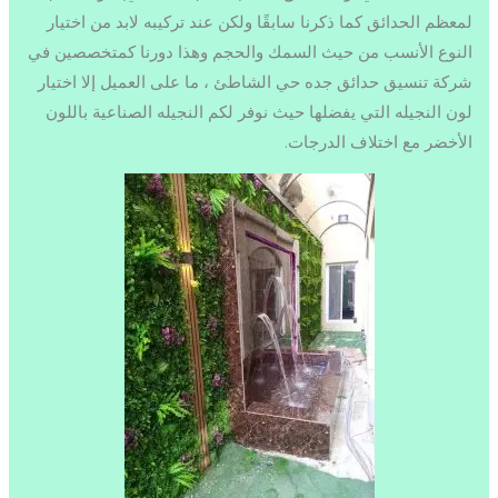
لمعظم الحدائق كما ذكرنا سابقًا ولكن عند تركيبه لابد من اختيار
النوع الأنسب من حيث السمك والحجم وهذا دورنا كمتخصصين في
شركة تنسيق حدائق جده حي الشاطئ ، ما على العميل إلا اختيار
لون النجيله التي يفضلها حيث نوفر لكم النجيله الصناعية باللون
الأخضر مع اختلاف الدرجات.