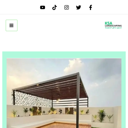
خطي
لى
لمحتوى