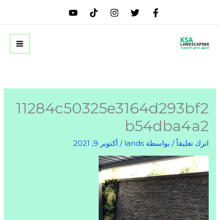
خطي
لى
لمحتوى
11284c50325e3164d293bf2
b54dba4a2
اترك تعليقاً
/ بواسطة
lands
/
أكتوبر 9, 2021