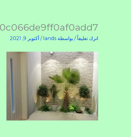
70c066de9ff0af0add7
اترك تعليقاً
/ بواسطة
lands
/
أكتوبر 9, 2021