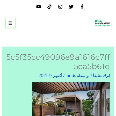
خطي
لى
لمحتوى
5c5f35cc49096e9a1616c7ff
5ca5b61d
اترك تعليقاً
/ بواسطة
lands
/
أكتوبر 9, 2021