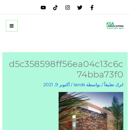
خطي
لى
لمحتوى
d5c358598ff56ea04c13c6c
74bba73f0
اترك تعليقاً
/ بواسطة
lands
/
أكتوبر 9, 2021