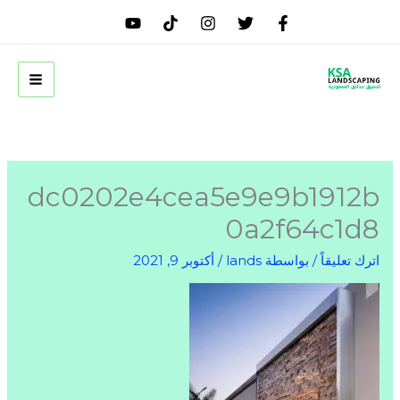
خطي
لى
لمحتوى
dc0202e4cea5e9e9b1912b
0a2f64c1d8
اترك تعليقاً
/ بواسطة
lands
/
أكتوبر 9, 2021