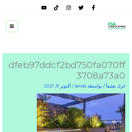
خطي
لى
لمحتوى
dfeb97ddcf2bd750fa070ff
3708a73a0
اترك تعليقاً
/ بواسطة
lands
/
أكتوبر 9, 2021