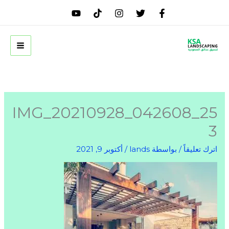
خطي
لى
لمحتوى
IMG_20210928_042608_25
3
اترك تعليقاً
/ بواسطة
lands
/
أكتوبر 9, 2021