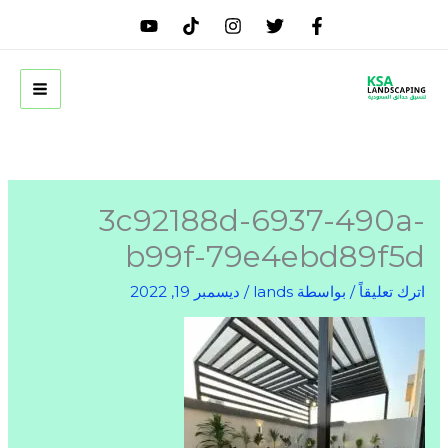
خطي
لى
لمحتوى
3c92188d-6937-490a-
b99f-79e4ebd89f5d
اترك تعليقاً
/ بواسطة
lands
/
ديسمبر 19, 2022