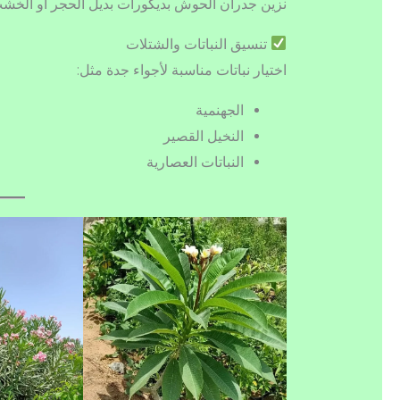
نزين جدران الحوش بديكورات بديل الحجر أو الخشب،
تنسيق النباتات والشتلات
اختيار نباتات مناسبة لأجواء جدة مثل:
الجهنمية
النخيل القصير
النباتات العصارية